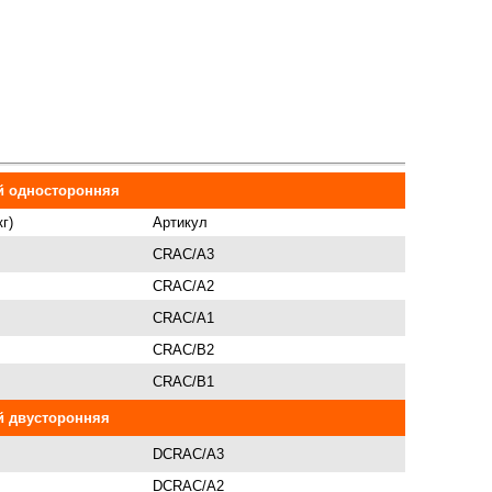
й односторонняя
кг)
Артикул
CRAC/A3
CRAC/A2
CRAC/A1
CRAC/B2
CRAC/B1
й двусторонняя
DCRAC/A3
DCRAC/A2