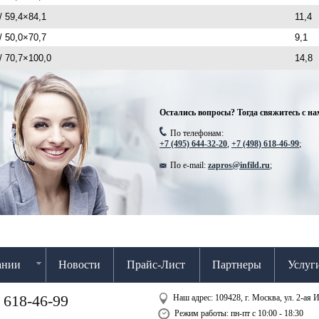
/ 59,4×84,1
11,4
/ 50,0×70,7
9,1
/ 70,7×100,0
14,8
Остались вопросы? Тогда свяжитесь с на
По телефонам:
+7 (495) 644-32-20
,
+7 (498) 618-46-99
;
По e-mail:
zapros@infild.ru
;
ании
Новости
Прайс-Лист
Партнеры
Услуг
 618-46-99
Наш адрес: 109428, г. Москва, ул. 2-ая И
Режим работы: пн-пт с 10:00 - 18:30