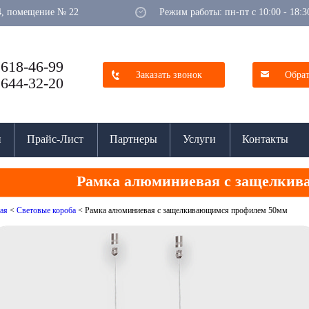
 64, помещение № 22
Режим работы: пн-пт с 10:00 - 18:3
 618-46-99
Заказать звонок
Обрат
 644-32-20
и
Прайс-Лист
Партнеры
Услуги
Контакты
Рамка алюминиевая с защелки
ая
<
Световые короба
<
Рамка алюминиевая с защелкивающимся профилем 50мм