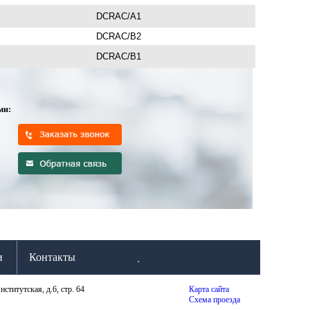
DCRAC/A1
DCRAC/B2
DCRAC/B1
ми:
и
Контакты
нститутская, д.6, стр. 64
Карта сайта
Схема проезда