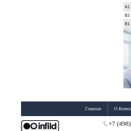
A1 
B2 
B1 
Главная
О Комп
+7 (498)