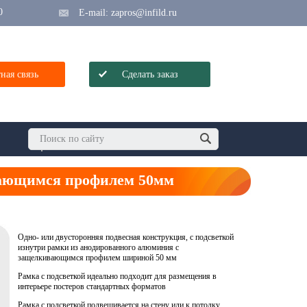
0
E-mail:
zapros@infild.ru
ная связь
Сделать заказ
вающимся профилем 50мм
Одно- или двусторонняя подвесная конструкция, с подсветкой
изнутри рамки из анодированного алюминия с
защелкивающимся профилем шириной 50 мм
Рамка с подсветкой идеально подходит для размещения в
интерьере постеров стандартных форматов
Рамка с подсветкой подвешивается на стену или к потолку